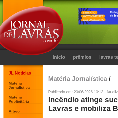
início
prêmios
lavras 
JL Notícias
Matéria Jornalística
/
Matéria
Jornalística
Publicada em: 20/06/2026 10:13 - Atuali
Matéria
Incêndio atinge su
Publicitária
Lavras e mobiliza 
Artigo