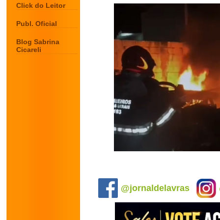
Click do Leitor
Publ. Oficial
Blog Sabrina
Cicareli
.
@jornaldelavras