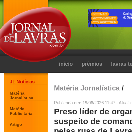
início
prêmios
lavras 
JL Notícias
Matéria Jornalística
/
Matéria
Jornalística
Publicada em: 19/06/2026 11:47 - Atuali
Matéria
Preso líder de org
Publicitária
suspeito de coman
Artigo
pelas ruas de Lavra