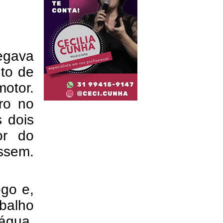
egava
to de
motor.
ro no
 dois
or do
ssem.
ogo e,
balho
água,