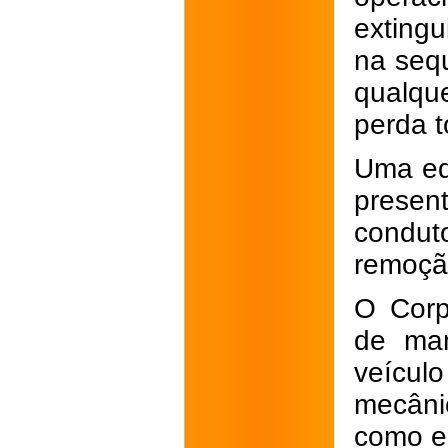
extingu
na sequ
qualqu
perda t
Uma equ
presen
condut
remoçã
O Corp
de man
veícul
mecâni
como e