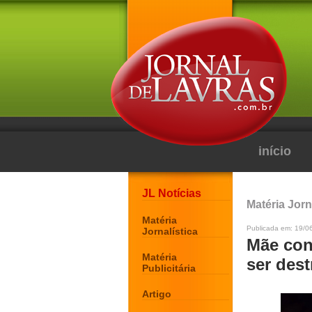
início
JL Notícias
Matéria Jorn
Matéria
Publicada em: 19/0
Jornalística
Mãe cons
Matéria
ser des
Publicitária
Artigo