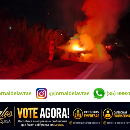
rnaldelavras
@jornaldelavras
(35) 9992