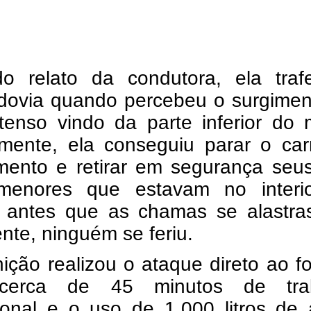
o relato da condutora, ela traf
odovia quando percebeu o surgimen
tenso vindo da parte inferior do 
mente, ela conseguiu parar o car
mento e retirar em segurança seus
 menores que estavam no interi
o antes que as chamas se alastra
nte, ninguém se feriu.
ição realizou o ataque direto ao f
cerca de 45 minutos de tra
ional e o uso de 1.000 litros de 