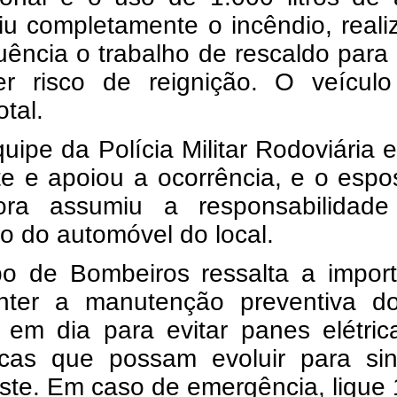
iu completamente o incêndio, real
ência o trabalho de rescaldo para 
er risco de reignição. O veículo
otal.
ipe da Polícia Militar Rodoviária 
te e apoiou a ocorrência, e o esp
ora assumiu a responsabilidade
o do automóvel do local.
o de Bombeiros ressalta a import
ter a manutenção preventiva d
o em dia para evitar panes elétri
cas que possam evoluir para sini
ste. Em caso de emergência, ligue 