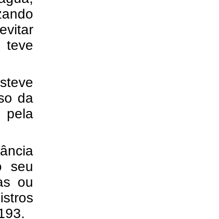
izando
evitar
 teve
esteve
oso da
 pela
ância
o seu
cas ou
stros
193.