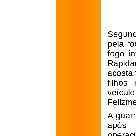
Segund
pela r
fogo in
Rapida
acosta
filhos
veícul
Felizme
A guarn
após 
operac