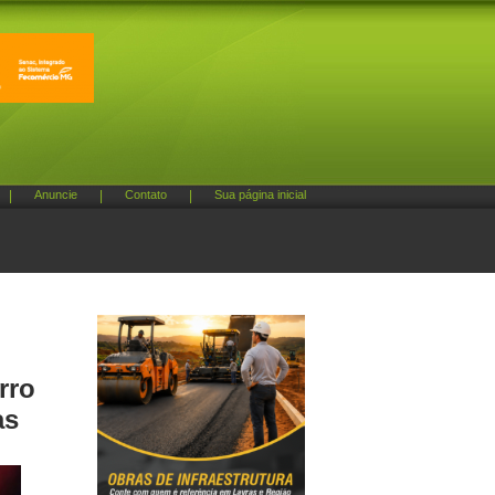
|
Anuncie
|
Contato
|
Sua página inicial
rro
as