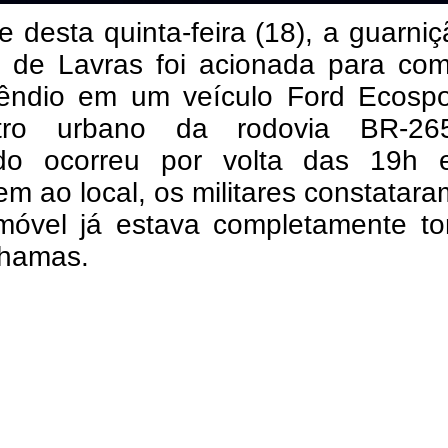
e desta quinta-feira (18), a guarni
o de Lavras foi acionada para com
êndio em um veículo Ford Ecospo
etro urbano da rodovia BR-2
o ocorreu por volta das 19h 
m ao local, os militares constatar
móvel já estava completamente t
chamas.