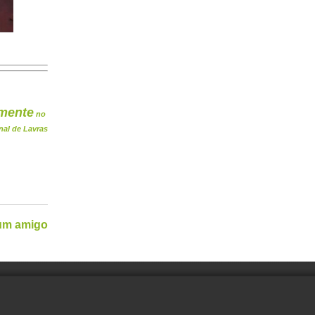
mente
no
nal de Lavras
 um amigo