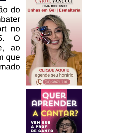
ção do
bater
rt no
65. O
e, ao
am que
omado