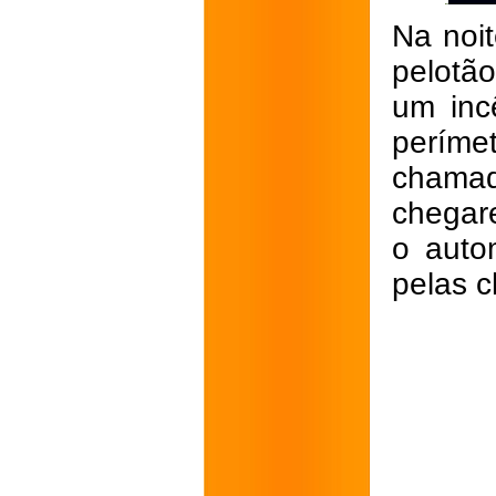
Na noit
pelotã
um inc
perím
chamad
chegare
o auto
pelas 