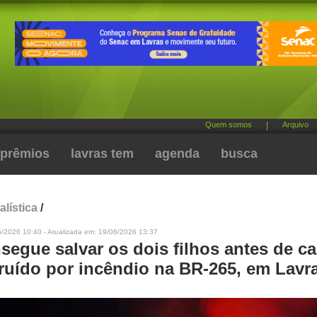
Quem somos
|
Arquivo
prêmios
lavras tem
agenda
busca
alística
/
6/2026 10:40 - Atualizada em: 19/06/2026 13:37
egue salvar os dois filhos antes de ca
truído por incêndio na BR-265, em Lavr