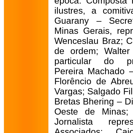
época. Composta i
ilustres, a comit
Guarany – Secret
Minas Gerais, rep
Wenceslau Braz; Co
de ordem; Walter
particular do p
Pereira Machado –
Florêncio de Abre
Vargas; Salgado Fil
Bretas Bhering – Di
Oeste de Minas; 
Jornalista repr
Associados; Cai