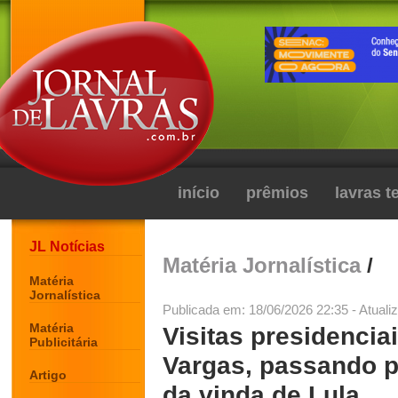
início
prêmios
lavras 
JL Notícias
Matéria Jornalística
/
Matéria
Jornalística
Publicada em: 18/06/2026 22:35 - Atuali
Matéria
Visitas presidencia
Publicitária
Vargas, passando p
Artigo
da vinda de Lula