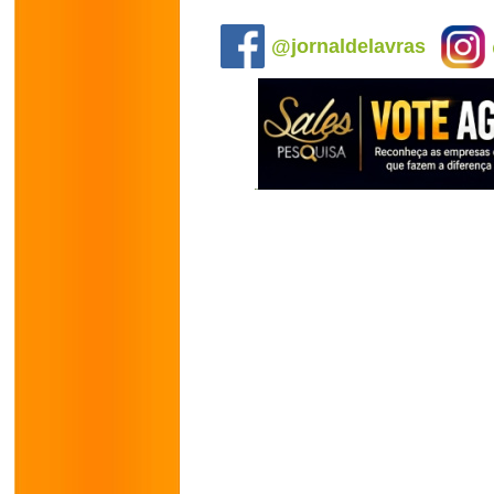
.
@jornaldelavras