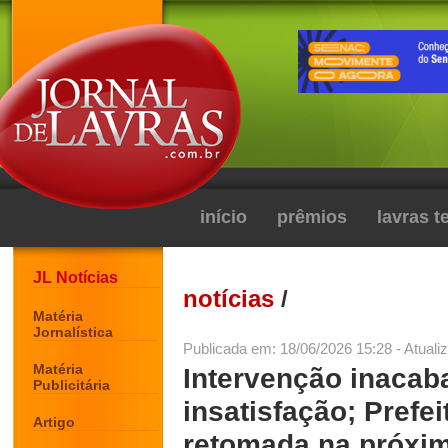
início
prêmios
lavras 
JL Notícias
notícias
/
Matéria
Jornalística
Publicada em: 18/06/2026 15:28 - Atuali
Matéria
Intervenção inacab
Publicitária
insatisfação; Prefe
Artigo
retomada na próxi