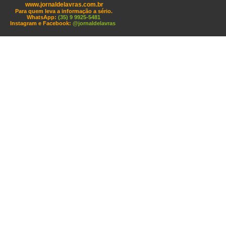
www.jornaldelavras.com.br
Para quem leva a informação a sério.
WhatsApp:
(35) 9 9925-5481
Instagram e Facebook:
@jornaldelavras