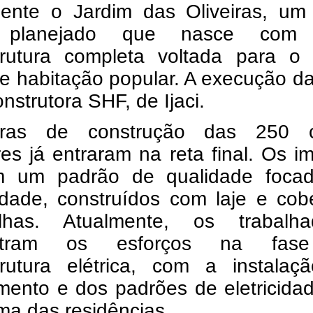
lmente o Jardim das Oliveiras, um
o planejado que nasce com
strutura completa voltada para o 
 e habitação popular. A execução d
nstrutora SHF, de Ijaci.
ras de construção das 250 
es já entraram na reta final. Os i
 um padrão de qualidade foca
idade, construídos com laje e cob
has. Atualmente, os trabalha
ntram os esforços na fas
strutura elétrica, com a instalaç
mento e dos padrões de eletricida
ma das residências.