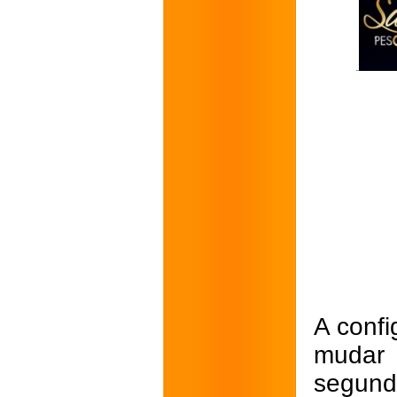
A confi
mudar 
segun