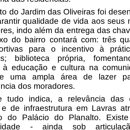
to do Jardim das Oliveiras foi des
rantir qualidade de vida aos seus
res, indo além da entrega das cha
xo do bairro contará com: três qu
portivas para o incentivo à práti
es; biblioteca própria, fomenta
 à educação e cultura na comuni
 e uma ampla área de lazer p
ência dos moradores.
 tudo indica, a relevância das 
 e de infraestrutura em Lavras at
o do Palácio do Planalto. Exist
ilidade - ainda sob articula