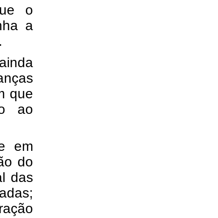
que o
nha a
.
ainda
ranças
em que
ão ao
te em
ção do
al das
adas;
ração