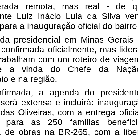
erada remota, mas real - de 
ente Luiz Inácio Lula da Silva ve
para a inauguração oficial do bairro
da presidencial em Minas Gerais 
 confirmada oficialmente, mas lide
 trabalham com um roteiro de viag
lize a vinda do Chefe da Naç
io e na região.
firmada, a agenda do presiden
será extensa e incluirá: inaugura
das Oliveiras, com a entrega ofici
 para as 250 famílias benefici
a de obras na BR-265, com a libe