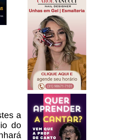
stes a
io do
nhará