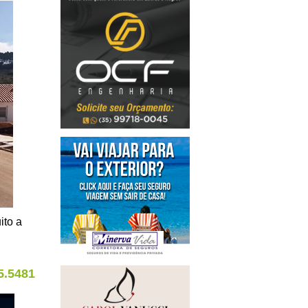
ito a
5.5481