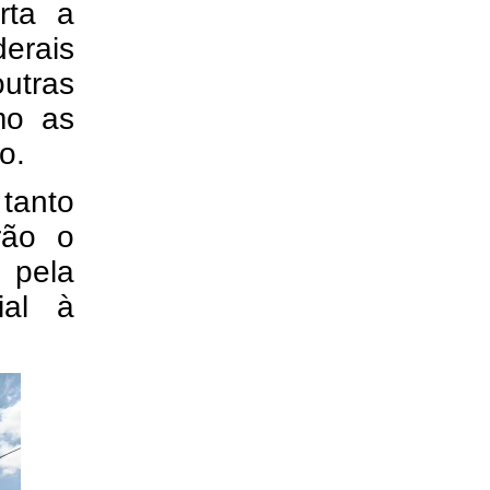
rta a
derais
utras
mo as
o.
tanto
rão o
 pela
ial à