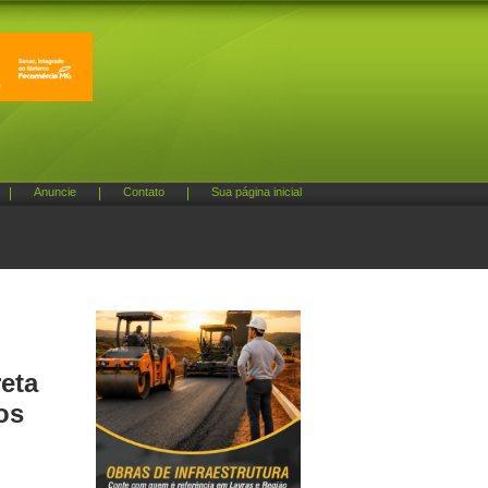
|
Anuncie
|
Contato
|
Sua página inicial
eta
os