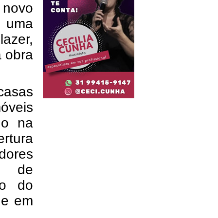
 novo
 uma
lazer,
a obra
casas
móveis
do na
ertura
dores
e de
ão do
de em