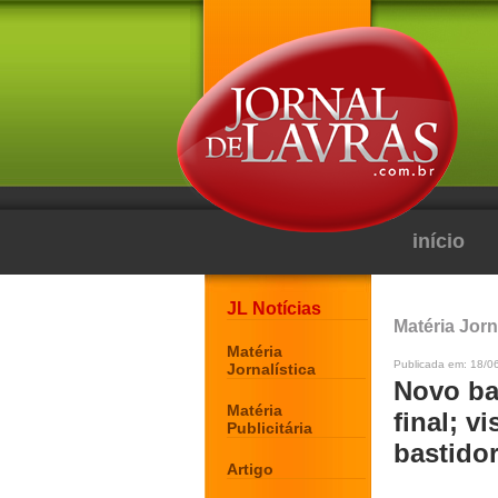
início
JL Notícias
Matéria Jorn
Matéria
Publicada em: 18/0
Jornalística
Novo ba
Matéria
final; v
Publicitária
bastido
Artigo