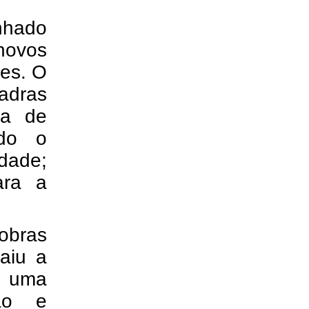
enhado
 novos
ves. O
adras
ca de
ndo o
dade;
ara a
obras
raiu a
e uma
ção e