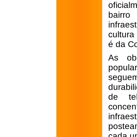
oficia
bairr
infrae
cultura
é da Co
As ob
popular
seguem
durabil
de tel
conce
infrae
postea
cada u