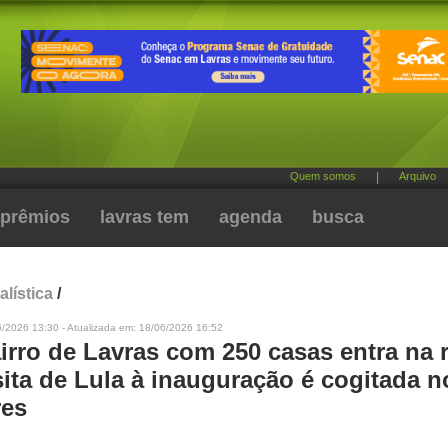
Quem somos
|
Arquivo
prêmios
lavras tem
agenda
busca
alística
/
6/2026 13:30 - Atualizada em: 18/06/2026 16:52
irro de Lavras com 250 casas entra na r
isita de Lula à inauguração é cogitada n
res