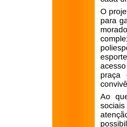
O proje
para ga
morado
comple
polies
esport
acesso
praça
conviv
Ao que
sociais
atençã
possib