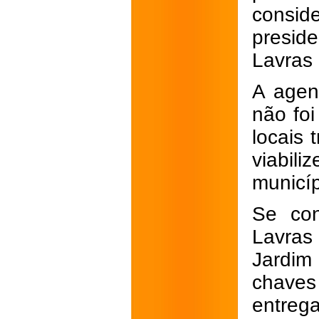
consid
presid
Lavras 
A agen
não foi
locais
viabi
municíp
Se con
Lavras 
Jardim 
chaves
e
ntreg