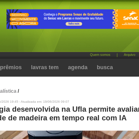
Quem somos
|
Arquivo
prêmios
lavras tem
agenda
busca
alística
/
6/2026 19:45 - Atualizada em: 19/06/2026 09:07
ia desenvolvida na Ufla permite avalia
de de madeira em tempo real com IA