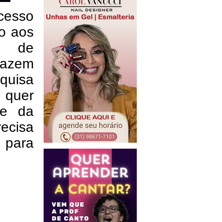
cesso
to aos
so de
fazem
squisa
) quer
se da
recisa
l para