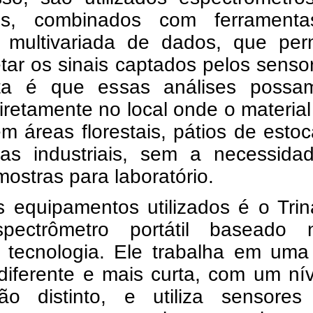
eis, combinados com ferrament
e multivariada de dados, que per
etar os sinais captados pelos senso
ta é que essas análises possa
diretamente no local onde o material
m áreas florestais, pátios de est
has industriais, sem a necessida
mostras para laboratório.
 equipamentos utilizados é o Trin
ectrômetro portátil baseado 
tecnologia. Ele trabalha em uma 
diferente e mais curta, com um ní
ção distinto, e utiliza sensores