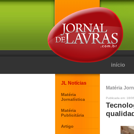
início
JL Notícias
Matéria Jorn
Matéria
Publicada em: 18/0
Jornalística
Tecnolog
Matéria
qualida
Publicitária
Artigo