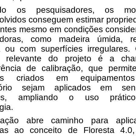
do os pesquisadores, os mo
olvidos conseguem estimar proprie
antes mesmo em condições conside
adoras, como madeira úmida, r
a ou com superfícies irregulares.
 relevante do projeto é a ch
erência de calibração, que permit
os criados em equipamento
tório sejam aplicados em sen
teis, ampliando o uso práti
gia.
ação abre caminho para aplic
das ao conceito de Floresta 4.0