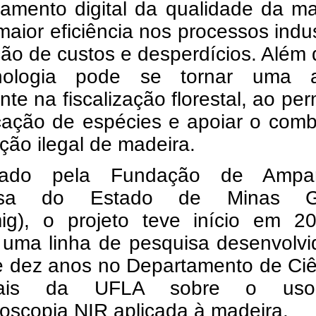
amento digital da qualidade da ma
maior eficiência nos processos indus
ão de custos e desperdícios. Além 
nologia pode se tornar uma a
nte na fiscalização florestal, ao perm
icação de espécies e apoiar o com
ção ilegal de madeira.
ciado pela Fundação de Amp
isa do Estado de Minas Ge
ig), o projeto teve início em 2
a uma linha de pesquisa desenvolv
e dez anos no Departamento de Ciê
stais da UFLA sobre o us
oscopia NIR aplicada à madeira.