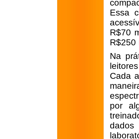
compac
Essa c
acessí
R$70 m
R$250 
Na prá
leitor
Cada am
manei
espect
por al
treina
dados 
laborat