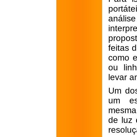
portát
anális
interpr
propos
feitas 
como e
ou lin
levar a
Um dos
um esp
mesma 
de luz 
resolu