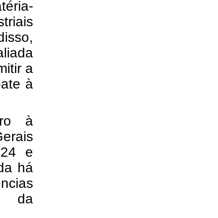
téria-
triais
disso,
liada
itir a
bate à
aro à
rais
024 e
ida há
ncias
o da