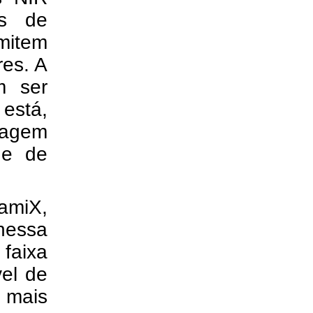
as de
mitem
res. A
m ser
 está,
ocagem
de de
amiX,
nessa
faixa
vel de
 mais