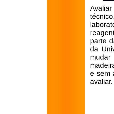
Avalia
técnico
labor
reagen
parte d
da Uni
mudar 
madeira
e sem a
avaliar.