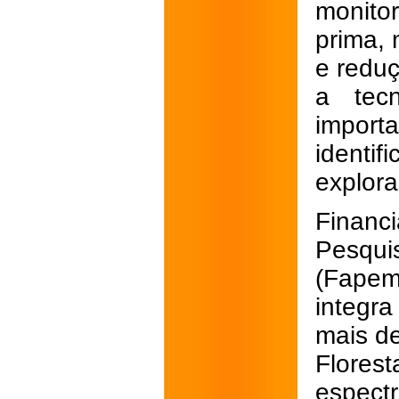
monitor
prima, 
e reduç
a tec
importa
identif
explora
Finan
Pesqu
(Fapem
integr
mais d
Flore
espectr