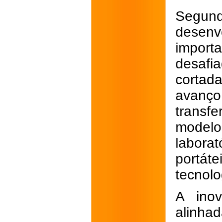
Segun
desenv
import
desafi
cortad
avanço
transf
model
labora
portá
tecnolo
A inov
alinha