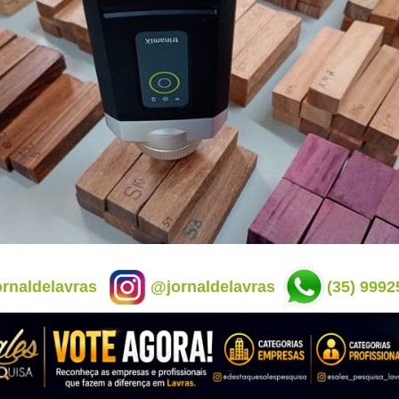
rnaldelavras
@jornaldelavras
(35) 9992