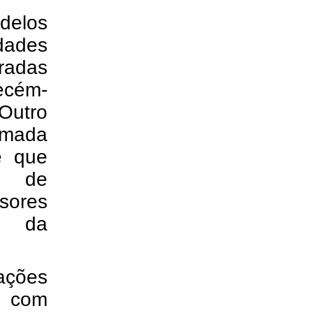
delos
dades
radas
ecém-
 Outro
amada
e que
s de
sores
co da
ações
, com