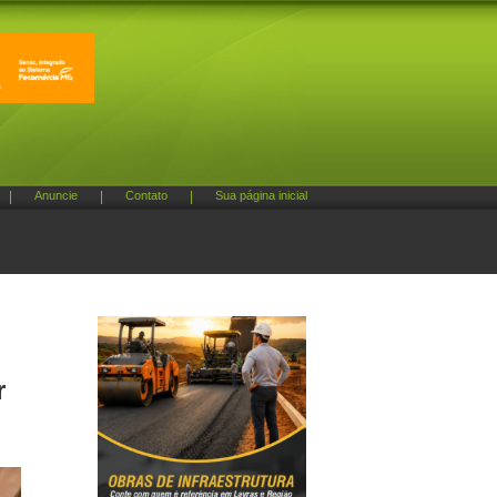
|
Anuncie
|
Contato
|
Sua página inicial
r