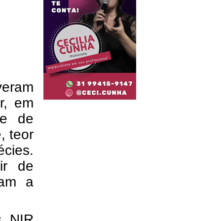
veram
r, em
 e de
, teor
écies.
ir de
zam a
s NIR