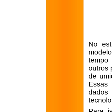
No est
modelo
tempo 
outros 
de umi
Essas 
dados 
tecnolo
Para i