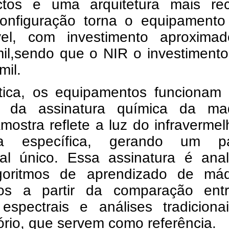
tos e uma arquitetura mais rec
onfiguração torna o equipamento
vel, com investimento aproxima
il,sendo que o NIR o investimento
mil.
tica, os equipamentos funcionam
es da assinatura química da mad
ostra reflete a luz do infraverme
ra específica, gerando um p
ral único. Essa assinatura é anal
goritmos de aprendizado de máq
dos a partir da comparação ent
espectrais e análises tradiciona
ório, que servem como referência.