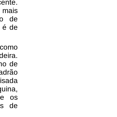
ente.
 mais
do de
 é de
 como
eira.
lho de
adrão
isada
uina,
re os
is de