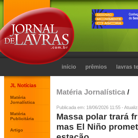
início
prêmios
lavras 
JL Notícias
Matéria Jornalística
/
Matéria
Jornalística
Publicada em: 18/06/2026 11:55 - Atuali
Matéria
Massa polar trará f
Publicitária
mas El Niño promete
Artigo
estação