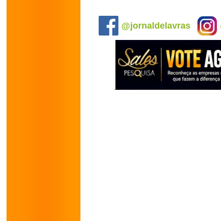
.
@jornaldelavras