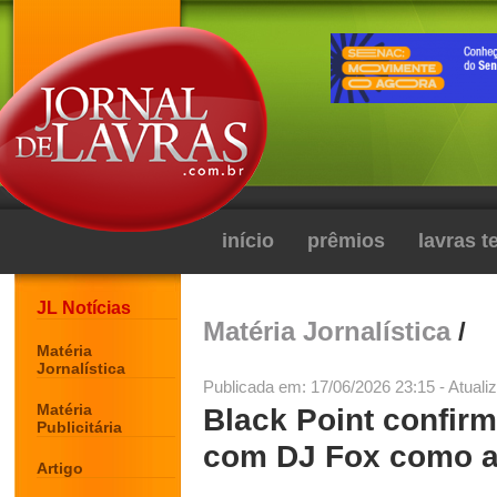
início
prêmios
lavras 
JL Notícias
Matéria Jornalística
/
Matéria
Jornalística
Publicada em: 17/06/2026 23:15 - Atuali
Matéria
Black Point confir
Publicitária
com DJ Fox como at
Artigo