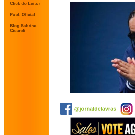
Click do Leitor
Publ. Oficial
Blog Sabrina
Cicareli
.
@jornaldelavras