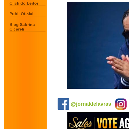
Click do Leitor
Publ. Oficial
Blog Sabrina
Cicareli
.
@jornaldelavras