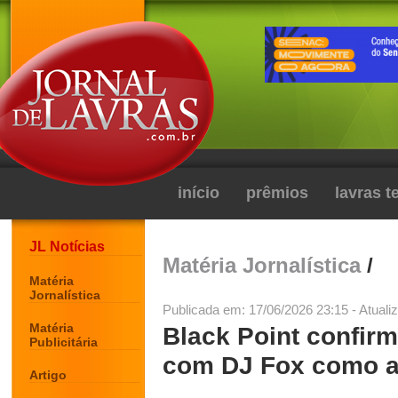
início
prêmios
lavras 
JL Notícias
Matéria Jornalística
/
Matéria
Jornalística
Publicada em: 17/06/2026 23:15 - Atuali
Matéria
Black Point confir
Publicitária
com DJ Fox como at
Artigo