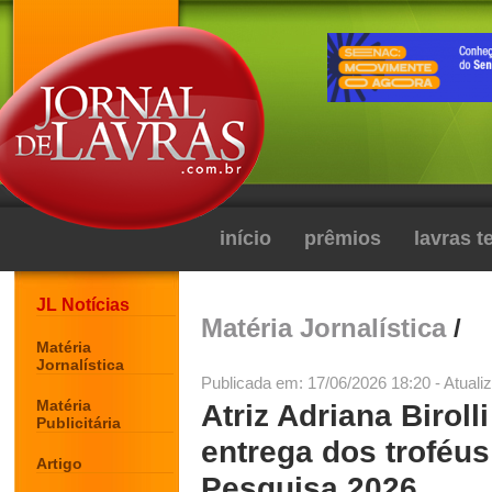
início
prêmios
lavras 
JL Notícias
Matéria Jornalística
/
Matéria
Jornalística
Publicada em: 17/06/2026 18:20 - Atuali
Matéria
Atriz Adriana Birol
Publicitária
entrega dos troféu
Artigo
Pesquisa 2026