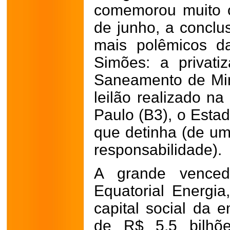
comemorou muito on
de junho, a concl
mais polêmicos d
Simões: a privat
Saneamento de Mi
leilão realizado n
Paulo (B3), o Est
que detinha (de um
responsabilidade).
A grande venced
Equatorial Energi
capital social da
de R$ 5,5 bilhõ