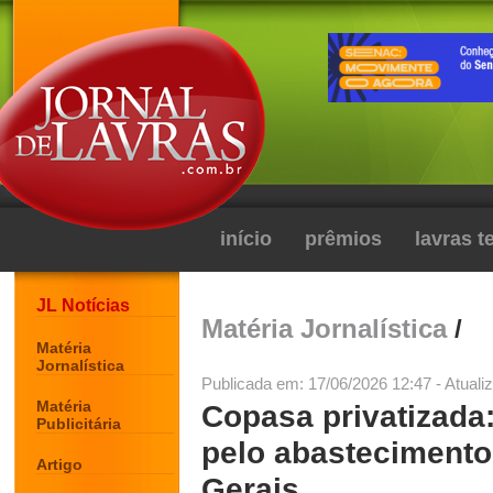
início
prêmios
lavras 
JL Notícias
Matéria Jornalística
/
Matéria
Jornalística
Publicada em: 17/06/2026 12:47 - Atuali
Matéria
Copasa privatizada
Publicitária
pelo abastecimento
Artigo
Gerais