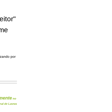
eitor"
ome
izando por
mente
no
nal de Lavras