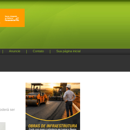
|
Anuncie
|
Contato
|
Sua página inicial
poderá ser