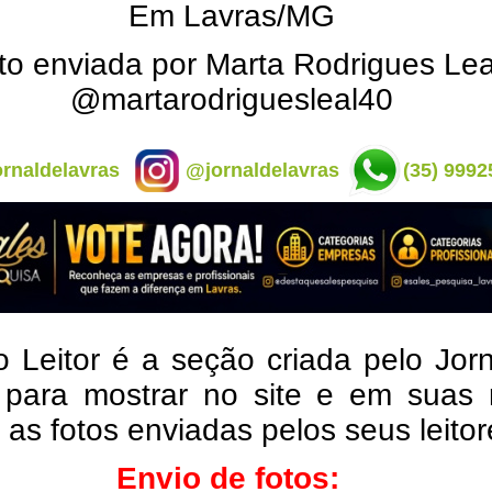
Em Lavras/MG
to enviada por Marta Rodrigues Lea
@martarodriguesleal40
rnaldelavras
@jornaldelavras
(35) 9992
o Leitor é a seção criada pelo Jor
 para mostrar no site e em suas 
, as fotos enviadas pelos seus leito
Envio de fotos: