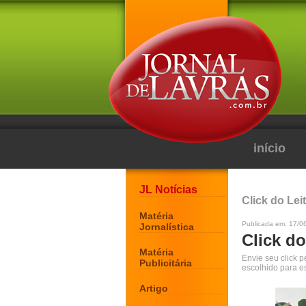
início
JL Notícias
Click do Lei
Matéria
Publicada em: 17/0
Jornalística
Click do
Matéria
Envie seu click 
Publicitária
escolhido para e
Artigo