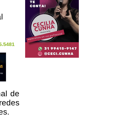
l
5.5481
nal de
redes
res.