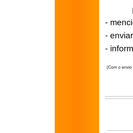
- menci
- envi
- inform
(Com o envio 