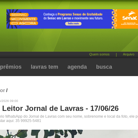
Quem somos
|
Arquivo
prêmios
lavras tem
agenda
busca
tor
/
6/2026 09:00
 Leitor Jornal de Lavras - 17/06/26
pelo WhatsApp do Jornal de Lavras com seu nome, sobrenome e local da foto, ele 
star aqui: 35 99925-5481