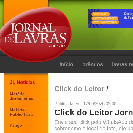
início
prêmios
lavras 
JL Notícias
Click do Leitor
/
Matéria
Jornalística
Publicada em: 17/06/2026 09:00
Matéria
Click do Leitor Jorn
Publicitária
Envie seu click pelo WhatsApp d
Artigo
sobrenome e local da foto, ele po