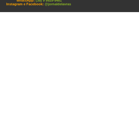
WhatsApp:
(35) 9 9925-5481
Instagram e Facebook:
@jornaldelavras