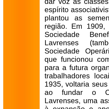
dar voz às classe
espírito associativi
plantou as semen
região. Em 1909, 
Sociedade Benef
Lavrenses (ta
Sociedade Operári
que funcionou co
para a futura orga
trabalhadores loc
1935, voltaria seus
ao fundar o Ce
Lavrenses, uma ass
à expansão e ape