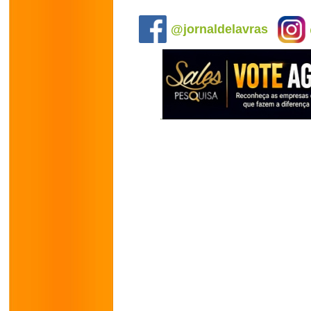
.
@jornaldelavras