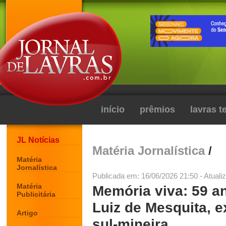
início
prêmios
lavras 
JL Notícias
Matéria Jornalística
/
Matéria
Jornalística
Publicada em: 16/06/2026 21:50 - Atuali
Matéria
Memória viva: 59 a
Publicitária
Luiz de Mesquita, e
Artigo
sul-mineira