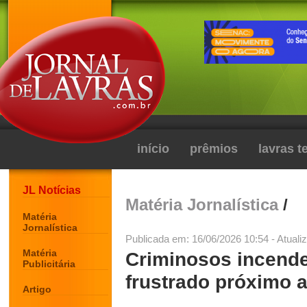
início
prêmios
lavras 
JL Notícias
Matéria Jornalística
/
Matéria
Jornalística
Publicada em: 16/06/2026 10:54 - Atuali
Matéria
Criminosos incende
Publicitária
frustrado próximo 
Artigo