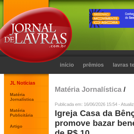
início
prêmios
lavras 
JL Notícias
Matéria Jornalística
/
Matéria
Jornalística
Publicada em: 16/06/2026 15:54 - Atuali
Matéria
Igreja Casa da Bên
Publicitária
promove bazar bene
Artigo
de R$ 10