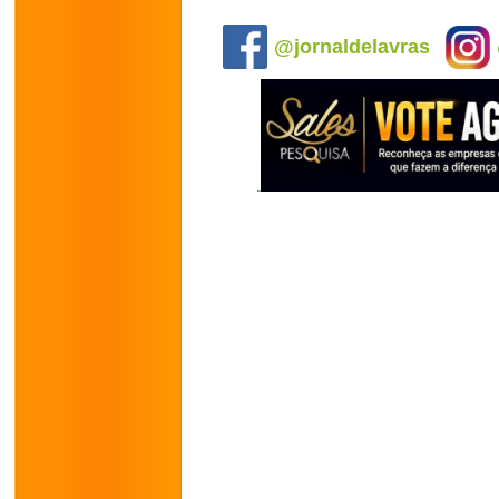
.
@jornaldelavras