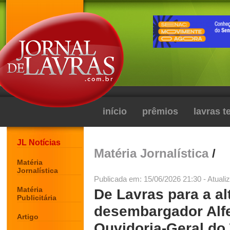
início
prêmios
lavras 
JL Notícias
Matéria Jornalística
/
Matéria
Jornalística
Publicada em: 15/06/2026 21:30 - Atuali
Matéria
De Lavras para a al
Publicitária
desembargador Alf
Artigo
Ouvidoria-Geral do