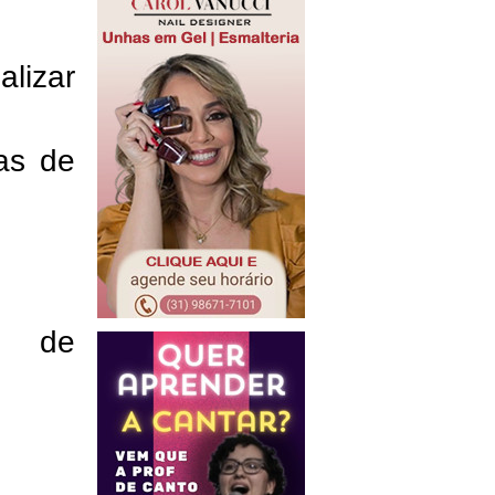
lizar
ras de
o de