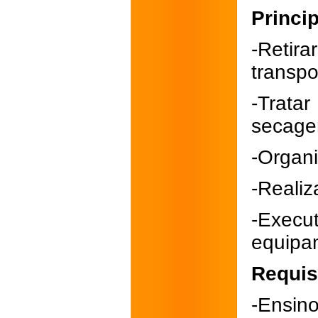
Princip
-Retir
transpo
-Trata
secage
-Organi
-Realiz
-Exec
equipam
Requis
-Ensin