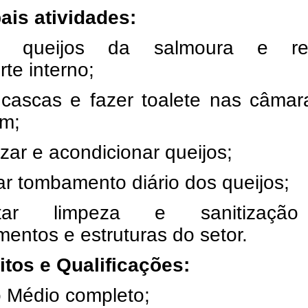
ais atividades:
ar queijos da salmoura e rea
rte interno;
r cascas e fazer toalete nas câma
m;
zar e acondicionar queijos;
ar tombamento diário dos queijos;
utar limpeza e sanitizaçã
entos e estruturas do setor.
itos e Qualificações:
o Médio completo;