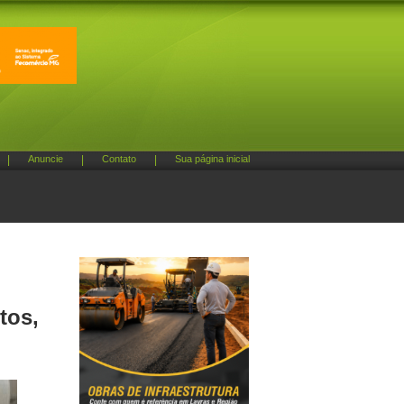
|
Anuncie
|
Contato
|
Sua página inicial
tos,