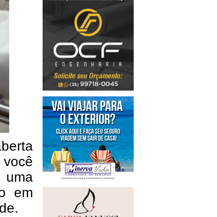
aberta
e você
m uma
co em
de.