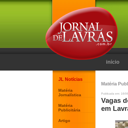
início
JL Notícias
Matéria Publi
Matéria
Publicada em: 16/0
Jornalística
Vagas d
Matéria
em Lavra
Publicitária
Artigo