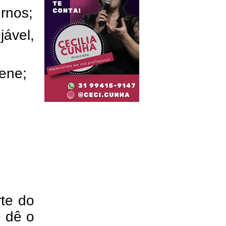
urnos;
ável,
ene;
rte do
e dê o