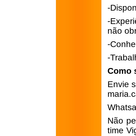
-Dispon
-Exper
não obr
-Conhe
-Trabal
Como s
Envie s
maria.
Whatsa
Não pe
time Vi