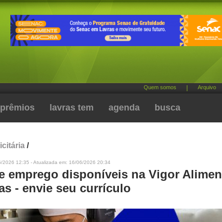
Quem somos
|
Arquivo
prêmios
lavras tem
agenda
busca
citária
/
6/2026 12:35 - Atualizada em: 16/06/2026 20:34
e emprego disponíveis na Vigor Alimen
s - envie seu currículo