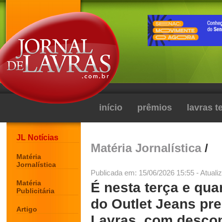
início
prêmios
lavras 
JL Notícias
Matéria Jornalística
/
Matéria
Jornalística
Publicada em: 15/06/2026 15:55 - Atuali
Matéria
É nesta terça e qua
Publicitária
do Outlet Jeans pre
Artigo
Lavras, com descon