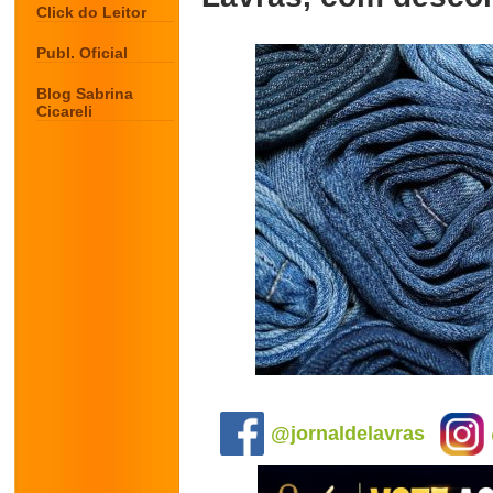
Click do Leitor
Publ. Oficial
Blog Sabrina
Cicareli
.
@jornaldelavras