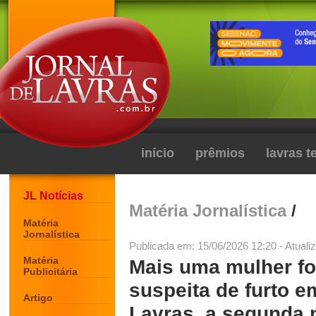
início
prêmios
lavras 
JL Notícias
Matéria Jornalística
/
Matéria
Jornalística
Publicada em: 15/06/2026 12:20 - Atuali
Matéria
Mais uma mulher fo
Publicitária
suspeita de furto e
Artigo
Lavras, a segunda