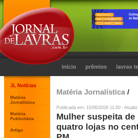
início
prêmios
lavras 
JL Notícias
Matéria Jornalística
/
Matéria
Jornalística
Publicada em: 15/06/2026 11:50 - Atuali
Matéria
Mulher suspeita de 
Publicitária
quatro lojas no cen
Artigo
PM