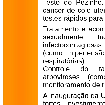
Teste do Pezinho
câncer de colo ut
testes rápidos para S
Tratamento e aco
sexualmente tra
infectocontagios
(como hipertensã
respiratórias).
Controle do t
arboviroses (c
monitoramento de r
A inauguração da U
fortes investime