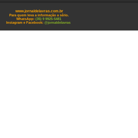
www.jornaldelavras.com.br
Para quem leva a informação a sério.
WhatsApp:
(35) 9 9925-5481
Instagram e Facebook:
@jornaldelavras