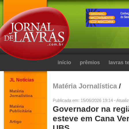
início
prêmios
lavras 
JL Notícias
Matéria Jornalística
/
Matéria
Jornalística
Publicada em: 15/06/2026 19:14 - Atuali
Matéria
Governador na reg
Publicitária
esteve em Cana Ver
Artigo
UBS