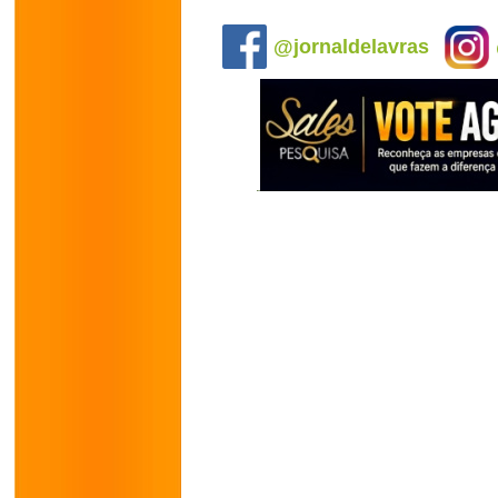
.
@jornaldelavras