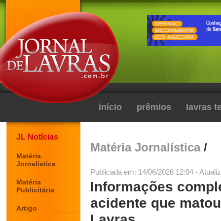
início
prêmios
lavras 
JL Notícias
Matéria Jornalística
/
Matéria
Jornalística
Publicada em: 14/06/2026 12:04 - Atuali
Matéria
Informações compl
Publicitária
acidente que mato
Artigo
Lavras