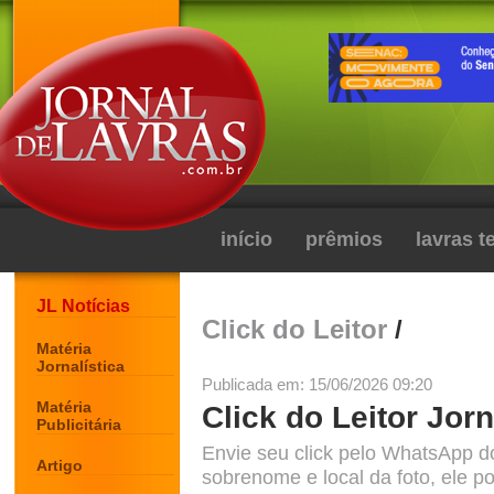
início
prêmios
lavras 
JL Notícias
Click do Leitor
/
Matéria
Jornalística
Publicada em: 15/06/2026 09:20
Matéria
Click do Leitor Jorn
Publicitária
Envie seu click pelo WhatsApp d
Artigo
sobrenome e local da foto, ele po