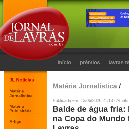
início
prêmios
lavras 
JL Notícias
Matéria Jornalística
/
Matéria
Jornalística
Publicada em: 13/06/2026 21:13 - Atuali
Matéria
Balde de água fria: 
Publicitária
na Copa do Mundo f
Artigo
Lavras