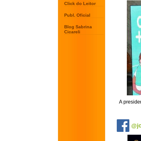
Click do Leitor
Publ. Oficial
Blog Sabrina
Cicareli
A preside
.
@jo