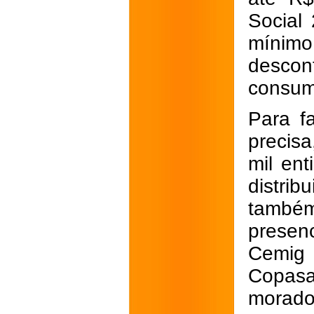
Social
mínimo
descon
consum
Para f
precis
mil ent
distrib
também
presenc
Cemig
Copasa,
morado