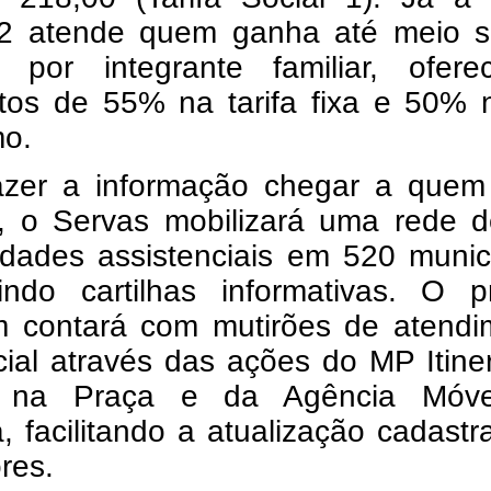
 2 atende quem ganha até meio sa
 por integrante familiar, ofere
tos de 55% na tarifa fixa e 50% 
o.
azer a informação chegar a quem
a, o Servas mobilizará uma rede d
idades assistenciais em 520 munic
uindo cartilhas informativas. O p
 contará com mutirões de atendi
ial através das ações do MP Itine
 na Praça e da Agência Móv
 facilitando a atualização cadastr
res.