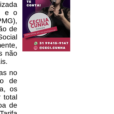
lizada
G e o
PMG),
hão de
Social
mente,
as não
is.
tas no
io de
a, os
total
oa de
arifa