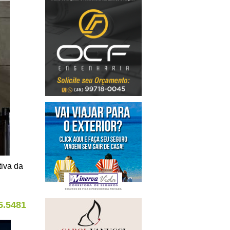
tiva da
5.5481