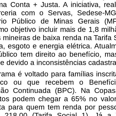
a Conta + Justa. A iniciativa, rea
ceria com o Servas, Sedese-M
ério Público de Minas Gerais (M
o objetivo incluir mais de 1,8 mil
s mineiras de baixa renda na Tarifa 
, esgoto e energia elétrica. Atual
blico tem direito ao benefício, m
e devido a inconsistências cadastra
ama é voltado para famílias inscri
ico ou que recebem o Benefíc
ção Continuada (BPC). Na Copas
tos podem chegar a 65% no valor 
ta para quem tem renda por pess
 218,00 (Tarifa Social 1). Já a T