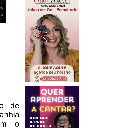
to de
nhia
ram o