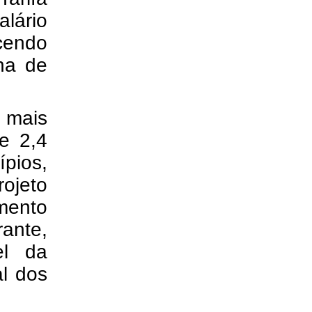
lário
cendo
na de
 mais
e 2,4
ípios,
rojeto
mento
rante,
el da
al dos