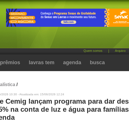
Quem somos
|
Arquivo
prêmios
lavras tem
agenda
busca
alística
/
6/2026 10:30 - Atualizada em: 15/06/2026 12:24
e Cemig lançam programa para dar de
5% na conta de luz e água para famílias
enda