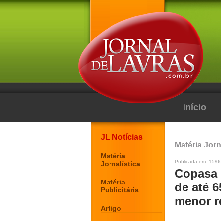
início
JL Notícias
Matéria Jorn
Matéria
Publicada em: 15/0
Jornalística
Copasa 
Matéria
de até 6
Publicitária
menor r
Artigo