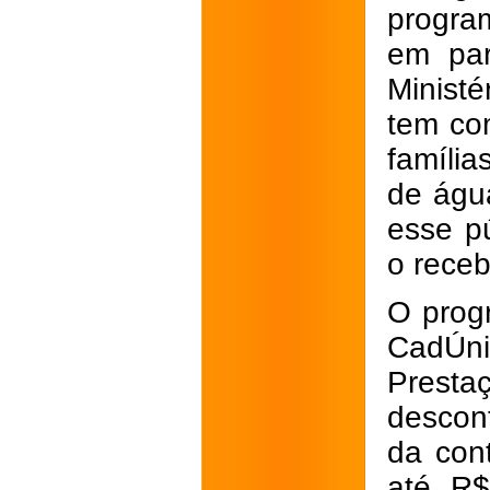
program
em par
Minist
tem com
família
de água
esse pú
o receb
O progr
CadÚn
Presta
descon
da con
até R$