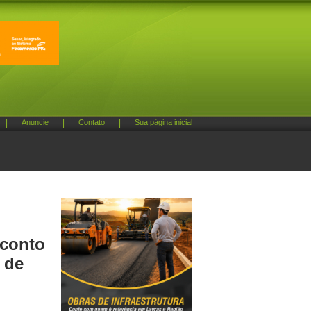
|
Anuncie
|
Contato
|
Sua página inicial
sconto
 de