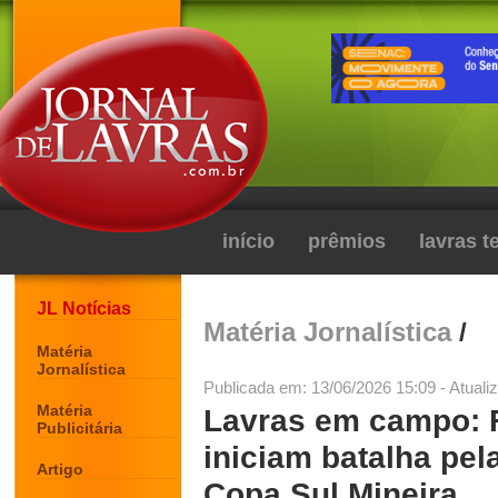
início
prêmios
lavras 
JL Notícias
Matéria Jornalística
/
Matéria
Jornalística
Publicada em: 13/06/2026 15:09 - Atuali
Matéria
Lavras em campo: F
Publicitária
iniciam batalha pela
Artigo
Copa Sul Mineira