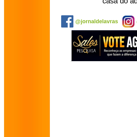
casa do a
.
@jornaldelavras