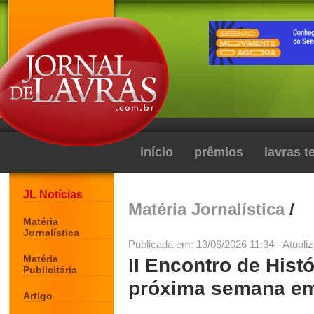
início
prêmios
lavras 
JL Notícias
Matéria Jornalística
/
Matéria
Jornalística
Publicada em: 13/06/2026 11:34 - Atuali
Matéria
II Encontro de Histó
Publicitária
próxima semana em 
Artigo