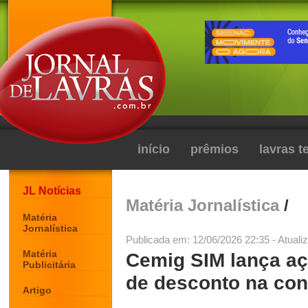
início
prêmios
lavras 
JL Notícias
Matéria Jornalística
/
Matéria
Jornalística
Publicada em: 12/06/2026 22:35 - Atuali
Matéria
Cemig SIM lança aç
Publicitária
de desconto na con
Artigo