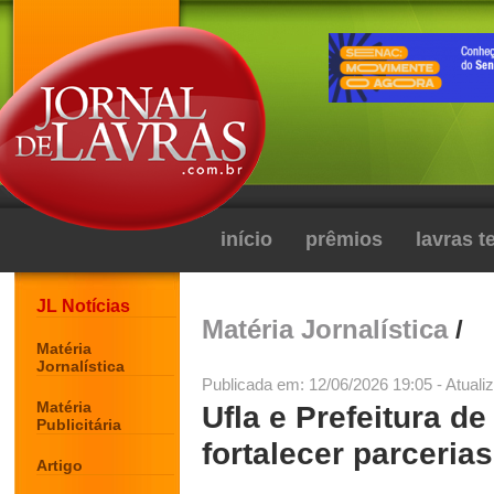
início
prêmios
lavras 
JL Notícias
Matéria Jornalística
/
Matéria
Jornalística
Publicada em: 12/06/2026 19:05 - Atuali
Matéria
Ufla e Prefeitura d
Publicitária
fortalecer parceria
Artigo