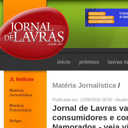
início
prêmios
lavras 
JL Notícias
Matéria Jornalística
/
Matéria
Jornalística
Publicada em: 12/06/2026 16:50 - Atuali
Matéria
Jornal de Lavras va
Publicitária
consumidores e com
Artigo
Namorados - veja v