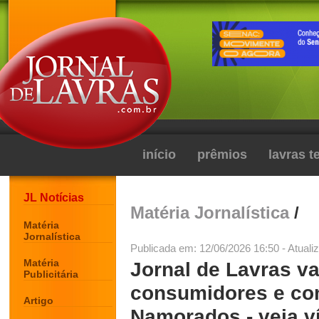
início
prêmios
lavras 
JL Notícias
Matéria Jornalística
/
Matéria
Jornalística
Publicada em: 12/06/2026 16:50 - Atuali
Matéria
Jornal de Lavras va
Publicitária
consumidores e com
Artigo
Namorados - veja v