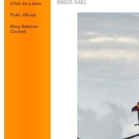
99925-5481
Click do Leitor
Publ. Oficial
Blog Sabrina
Cicareli