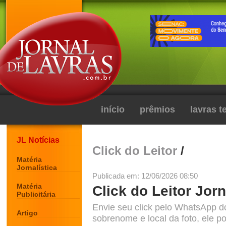
início
prêmios
lavras 
JL Notícias
Click do Leitor
/
Matéria
Jornalística
Publicada em: 12/06/2026 08:50
Matéria
Click do Leitor Jorn
Publicitária
Envie seu click pelo WhatsApp d
Artigo
sobrenome e local da foto, ele po