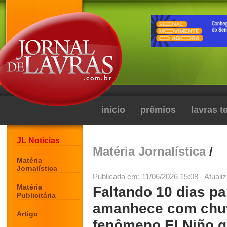
início
prêmios
lavras 
JL Notícias
Matéria Jornalística
/
Matéria
Jornalística
Publicada em: 11/06/2026 15:08 - Atuali
Matéria
Faltando 10 dias pa
Publicitária
amanhece com chuv
Artigo
fenômeno El Niño g