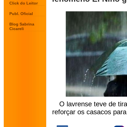
Click do Leitor
Publ. Oficial
Blog Sabrina
Cicareli
O lavrense teve de tir
reforçar os casacos para
.