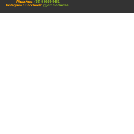
WhatsApp:
(35) 9 9925-5481
Instagram e Facebook:
@jornaldelavras