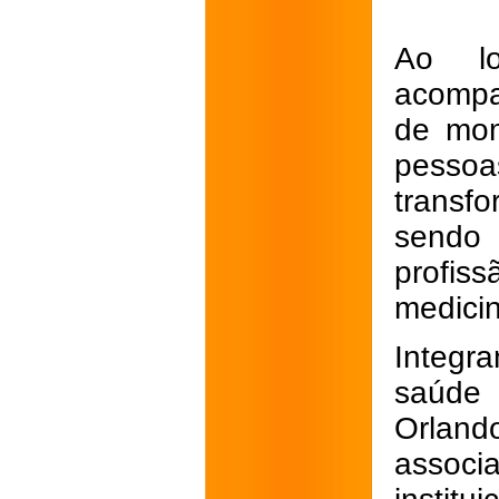
Ao lo
acompa
de mom
pessoa
transf
sendo 
profis
medici
Integra
saúde 
Orlan
assoc