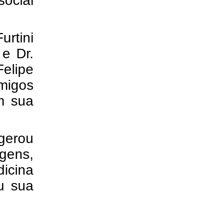
ocial
rtini
 e Dr.
Felipe
amigos
m sua
erou
gens,
icina
u sua