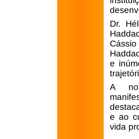
instit
desenvo
Dr. Hé
Haddad,
Cássio
Haddad
e inúm
trajetór
A not
manif
destac
e ao c
vida pr