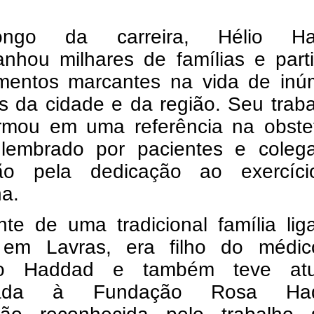
ngo da carreira, Hélio Ha
nhou milhares de famílias e parti
entos marcantes na vida de inú
s da cidade e da região. Seu trab
ormou em uma referência na obstet
lembrado por pacientes e coleg
são pela dedicação ao exercíc
na.
nte de uma tradicional família li
em Lavras, era filho do médic
do Haddad e também teve at
iada à Fundação Rosa Had