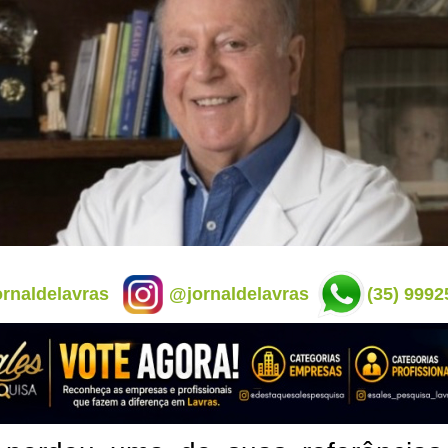
rnaldelavras
@jornaldelavras
(35) 9992