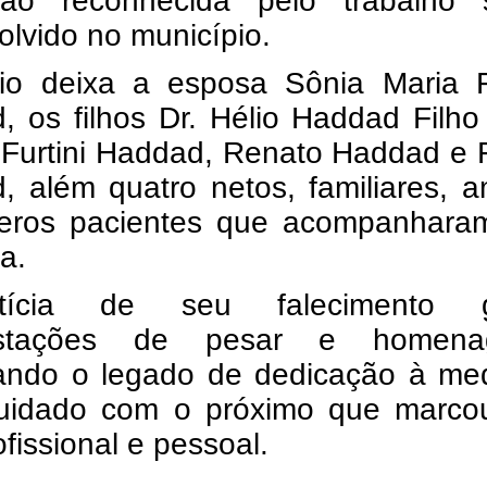
uição reconhecida pelo trabalho s
lvido no município.
lio deixa a esposa Sônia Maria Fu
 os filhos Dr. Hélio Haddad Filho
 Furtini Haddad, Renato Haddad e 
, além quatro netos, familiares, 
eros pacientes que acompanhara
ia.
ícia de seu falecimento g
estações de pesar e homena
ando o legado de dedicação à med
uidado com o próximo que marco
ofissional e pessoal.