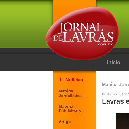
início
JL Notícias
Matéria Jorn
Matéria
Publicada em: 11/06
Jornalística
Lavras 
Matéria
Publicitária
Artigo