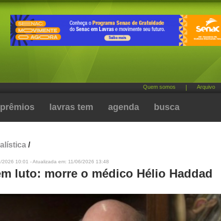
Quem somos
|
Arquivo
prêmios
lavras tem
agenda
busca
alística
/
/2026 10:01 - Atualizada em: 11/06/2026 13:48
em luto: morre o médico Hélio Haddad