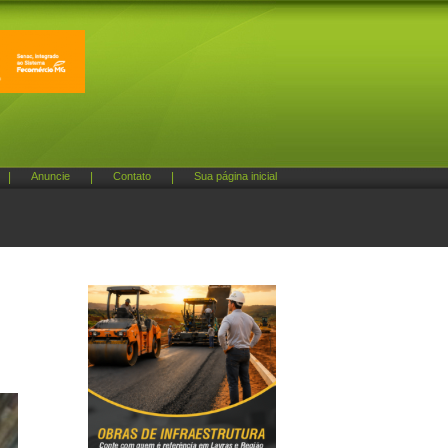
|
Anuncie
|
Contato
|
Sua página inicial