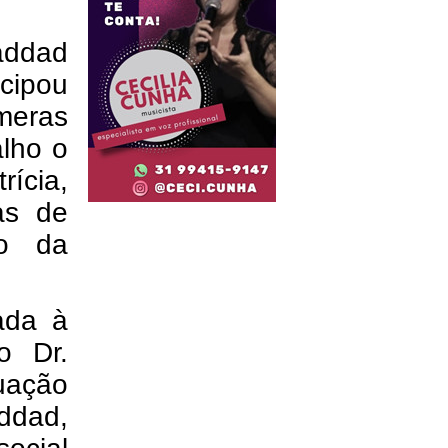
ddad
cipou
meras
alho o
rícia,
as de
io da
gada à
o Dr.
uação
dad,