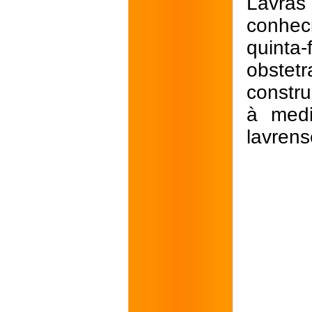
Lavras
conhec
quinta
obstet
constr
à medi
lavrens