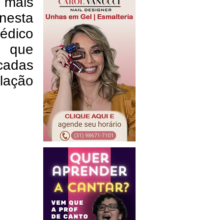
 mais
nesta
édico
l que
icadas
lação