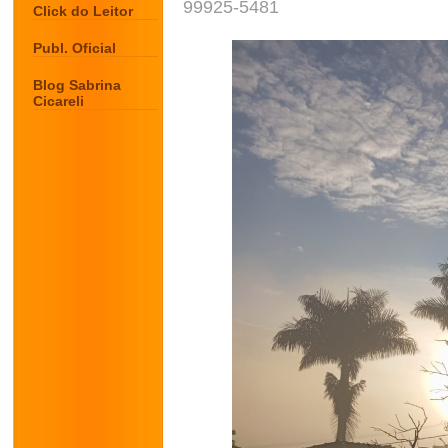
99925-5481
Click do Leitor
Publ. Oficial
Blog Sabrina
Cicareli