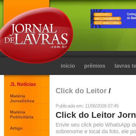
início
prêmios
lavras 
JL Notícias
Click do Leitor
/
Matéria
Jornalística
Publicada em: 11/06/2026 07:45
Matéria
Click do Leitor Jorn
Publicitária
Envie seu click pelo WhatsApp d
Artigo
sobrenome e local da foto, ele po