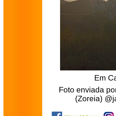
Em Ca
Foto enviada por
(Zoreia) @j
.