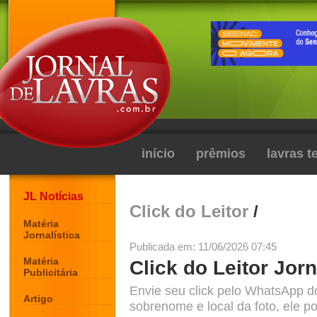
início
prêmios
lavras 
JL Notícias
Click do Leitor
/
Matéria
Jornalística
Publicada em: 11/06/2026 07:45
Matéria
Click do Leitor Jorn
Publicitária
Envie seu click pelo WhatsApp d
Artigo
sobrenome e local da foto, ele po