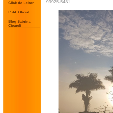
99925-5481
Click do Leitor
Publ. Oficial
Blog Sabrina
Cicareli