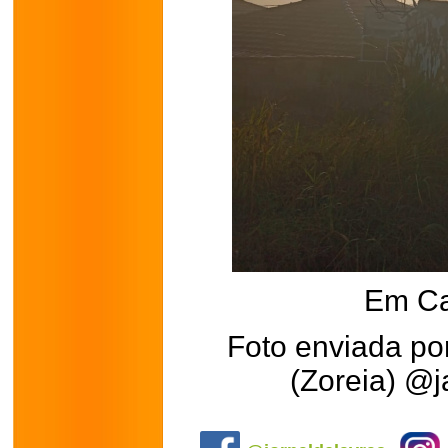
Em Ca
Foto enviada por
(Zoreia) @j
.