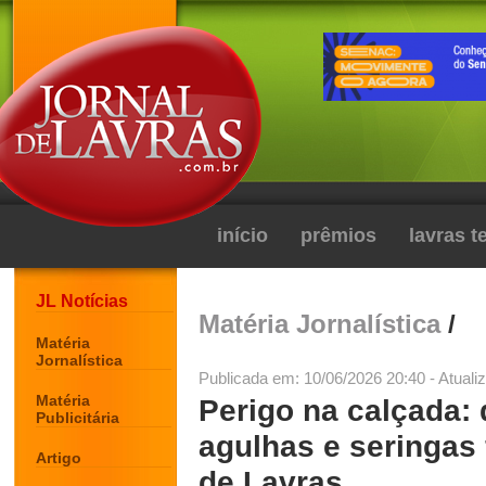
início
prêmios
lavras 
JL Notícias
Matéria Jornalística
/
Matéria
Jornalística
Publicada em: 10/06/2026 20:40 - Atuali
Matéria
Perigo na calçada: 
Publicitária
agulhas e seringas 
Artigo
de Lavras