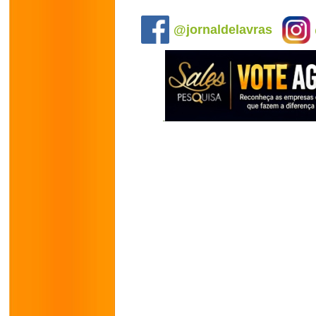
.
@jornaldelavras