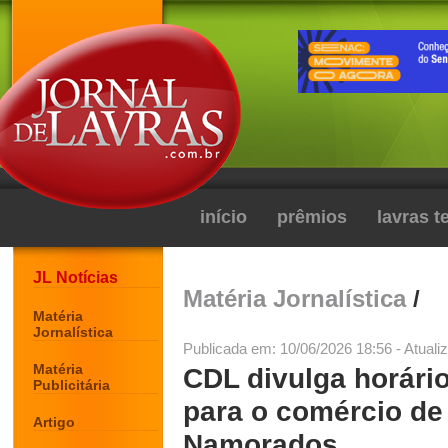
início
prêmios
lavras 
JL Notícias
Matéria Jornalística
/
Matéria
Jornalística
Publicada em: 10/06/2026 18:56 - Atuali
Matéria
CDL divulga horário
Publicitária
para o comércio de
Artigo
Namorados