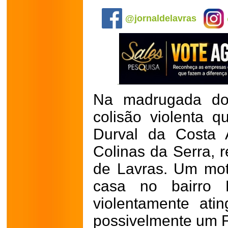
.
@jornaldelavras
Na madrugada do
colisão violenta q
Durval da Costa A
Colinas da Serra, re
de Lavras. Um mot
casa no bairro 
violentamente ati
possivelmente um Fi