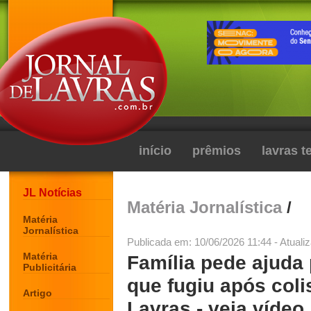
início
prêmios
lavras 
JL Notícias
Matéria Jornalística
/
Matéria
Jornalística
Publicada em: 10/06/2026 11:44 - Atuali
Matéria
Família pede ajuda 
Publicitária
que fugiu após col
Artigo
Lavras - veja vídeo