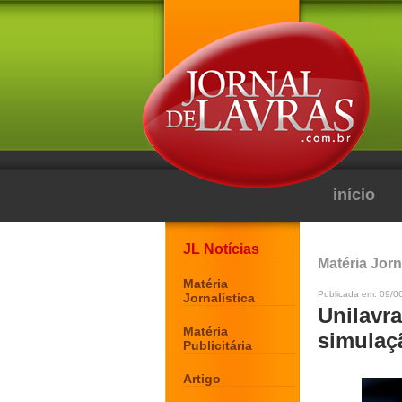
início
JL Notícias
Matéria Jorn
Matéria
Publicada em: 09/0
Jornalística
Unilavr
Matéria
simulaç
Publicitária
Artigo