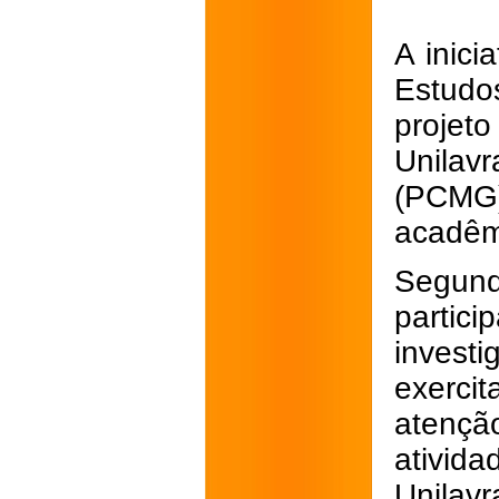
A inic
Estudo
projet
Unilav
(PCMG)
acadêmi
Segun
partic
invest
exercit
atençã
ativid
Unilavr