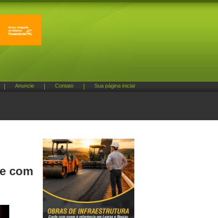
|
Anuncie
|
Contato
|
Sua página inicial
se com