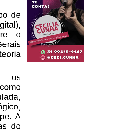
upo de
tal),
tre o
erais
eoria
, os
 como
ulada,
ógico,
pe. A
as do