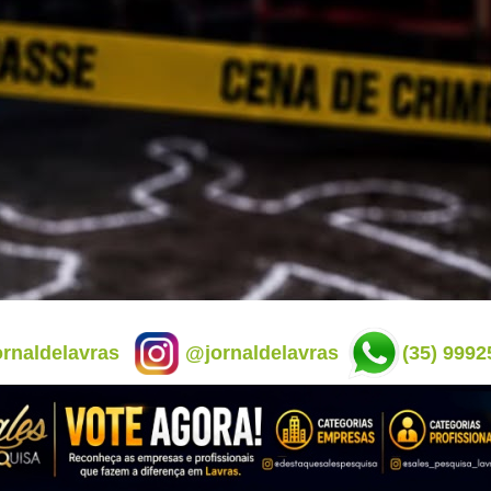
rnaldelavras
@jornaldelavras
(35) 9992