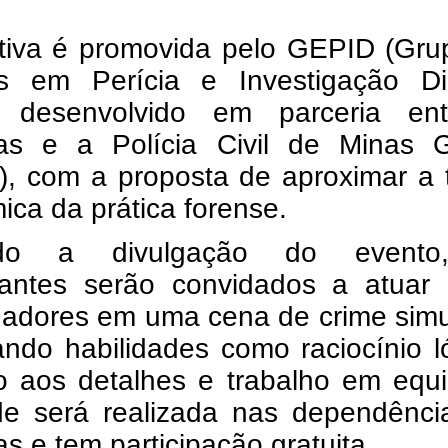
iativa é promovida pelo GEPID (Gr
s em Perícia e Investigação Digi
o desenvolvido em parceria en
ras e a Polícia Civil de Minas G
, com a proposta de aproximar a t
ca da prática forense.
do a divulgação do evento
ipantes serão convidados a atuar
igadores em uma cena de crime sim
ando habilidades como raciocínio l
o aos detalhes e trabalho em equi
ade será realizada nas dependênci
as e tem participação gratuita.