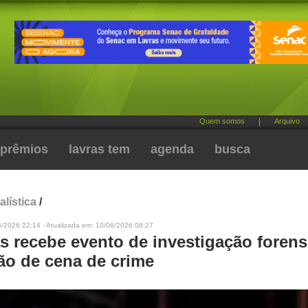
Quem somos
|
Arquivo
prêmios
lavras tem
agenda
busca
alística
/
6/2026 22:14 - Atualizada em: 10/06/2026 08:27
as recebe evento de investigação foren
ão de cena de crime