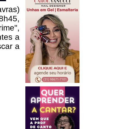
vras)
18h45,
rime",
ntes a
scar a