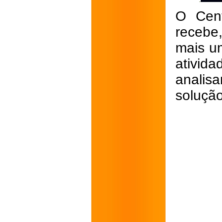
O Cent
recebe
mais u
ativida
analisa
solução