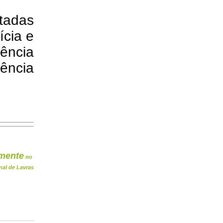
tadas
ícia e
ência
iência
mente
no
nal de Lavras