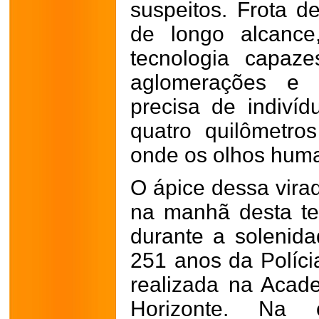
suspeitos.
Frota d
de longo alcance
tecnologia capaz
aglomerações e r
precisa de indiví
quatro quilômetro
onde os olhos hum
O ápice dessa virad
na manhã desta ter
durante a soleni
251 anos da Polícia
realizada na Aca
Horizonte. Na o