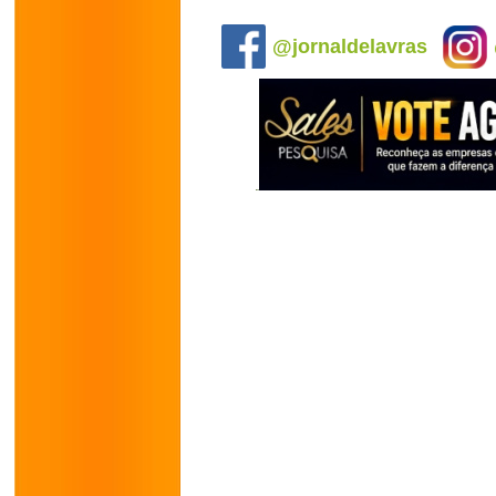
.
@jornaldelavras