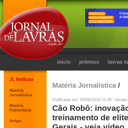
início
prêmios
lavras 
JL Notícias
Matéria Jornalística
/
Matéria
Jornalística
Publicada em: 09/06/2026 11:45 - Atuali
Matéria
Cão Robô: inovação
Publicitária
treinamento de eli
Artigo
Gerais - veja vídeo