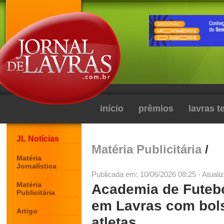
início
prêmios
lavras 
JL Notícias
Matéria Publicitária
/
Matéria
Jornalística
Publicada em: 10/06/2026 08:25 - Atuali
Matéria
Academia de Futebo
Publicitária
em Lavras com bols
Artigo
atletas