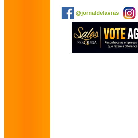
.
@jornaldelavras