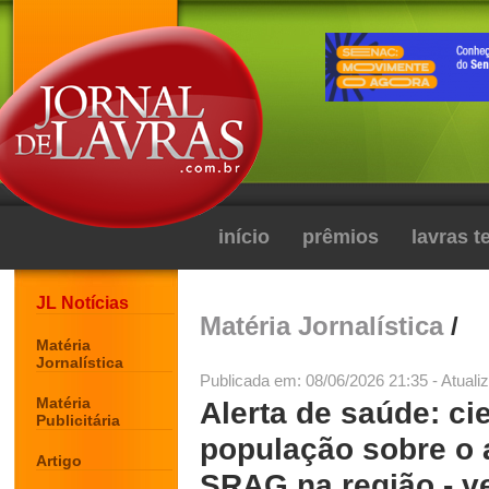
início
prêmios
lavras 
JL Notícias
Matéria Jornalística
/
Matéria
Jornalística
Publicada em: 08/06/2026 21:35 - Atuali
Matéria
Alerta de saúde: cie
Publicitária
população sobre o
Artigo
SRAG na região - v