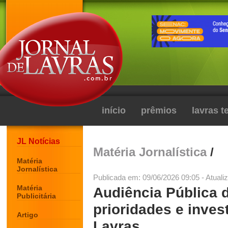
início
prêmios
lavras 
JL Notícias
Matéria Jornalística
/
Matéria
Jornalística
Publicada em: 09/06/2026 09:05 - Atuali
Matéria
Audiência Pública d
Publicitária
prioridades e inves
Artigo
Lavras