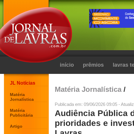
início
prêmios
lavras 
JL Notícias
Matéria Jornalística
/
Matéria
Jornalística
Publicada em: 09/06/2026 09:05 - Atuali
Matéria
Audiência Pública d
Publicitária
prioridades e inves
Artigo
Lavras