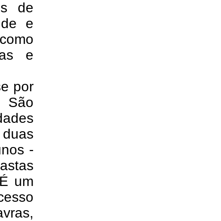
os de
úde e
 como
vas e
e por
o São
dades
 duas
unos -
iastas
 É um
cesso
vras,