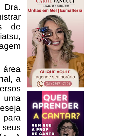
 Dra.
istrar
s de
atsu,
enagem
 área
nal, a
ersos
m uma
eseja
 para
 seus