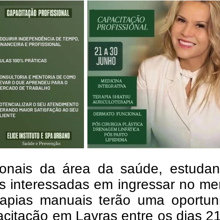
sionais da área da saúde, estudan
s interessadas em ingressar no me
rapias manuais terão uma oportun
citação em Lavras entre os dias 2