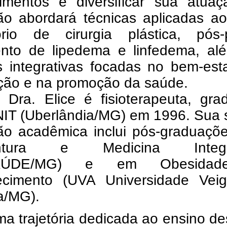
imentos e diversificar sua atuaç
ão abordará técnicas aplicadas ao
ório de cirurgia plástica, pós-p
ento de lipedema e linfedema, al
s integrativas focadas no bem-est
ção e na promoção da saúde.
. Dra. Elice é fisioterapeuta, gr
NIT (Uberlândia/MG) em 1996. Sua 
ão acadêmica inclui pós-graduaçõ
ntura e Medicina Integra
SAÚDE/MG) e em Obesida
cimento (UVA Universidade Vei
a/MG).
a trajetória dedicada ao ensino d