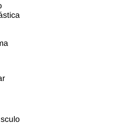
o
stica
ema
ar
sculo