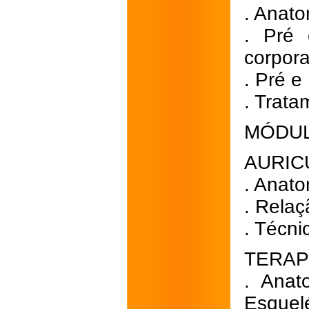
. Anato
. Pré 
corpora
. Pré e
. Trat
MÓDUL
AURIC
. Anato
. Rela
. Técni
TERAP
. Anat
Esquelé