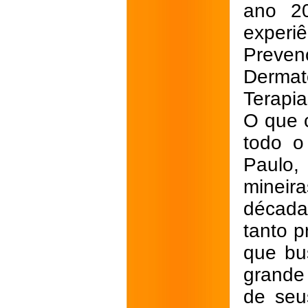
ano 2
experi
Preven
Dermat
Terapi
O que 
todo o
Paulo,
minei
décadas
tanto p
que bu
grande
de seu