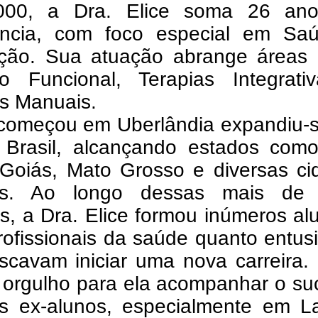
000, a Dra. Elice soma 26 an
ência, com foco especial em Sa
ção. Sua atuação abrange áreas
o Funcional, Terapias Integrati
as Manuais.
começou em Uberlândia expandiu-s
 Brasil, alcançando estados com
 Goiás, Mato Grosso e diversas ci
ras. Ao longo dessas mais de
, a Dra. Elice formou inúmeros al
rofissionais da saúde quanto entus
scavam iniciar uma nova carreira.
 orgulho para ela acompanhar o su
s ex-alunos, especialmente em La