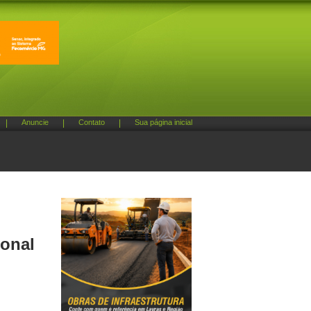
|
Anuncie
|
Contato
|
Sua página inicial
ional