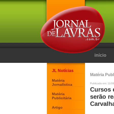
início
JL Notícias
Matéria Publi
Matéria
Publicada em: 11/06
Jornalística
Cursos d
Matéria
serão re
Publicitária
Carvalh
Artigo