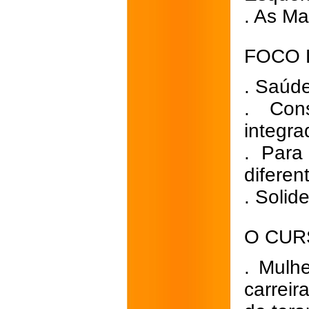
. As Ma
FOCO 
. Saúd
. Cons
integra
. Para
diferen
. Solid
O CUR
. Mulh
carreir