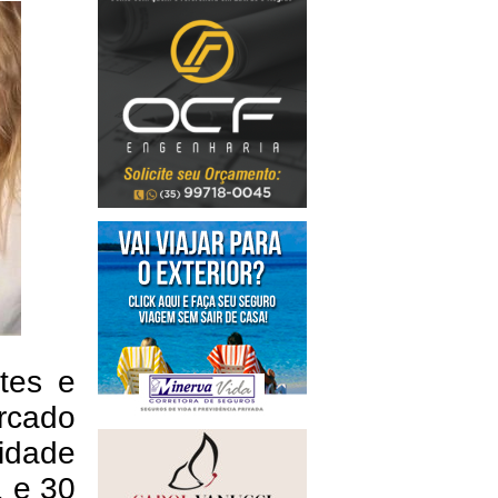
tes e
rcado
idade
1 e 30