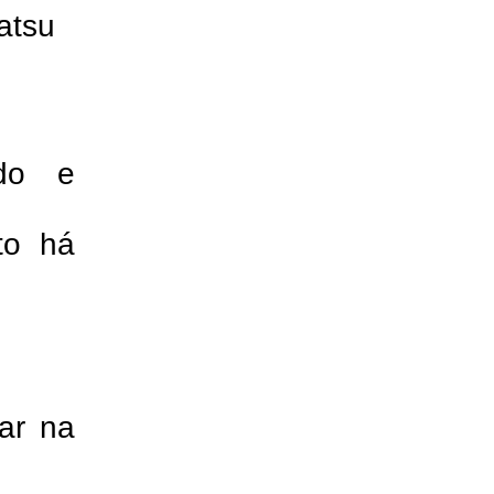
atsu
ado e
to há
ar na