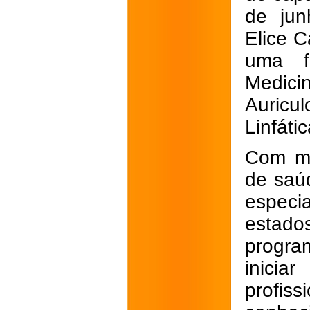
de jun
Elice C
uma f
Medic
Auricu
Linfátic
Com ma
de saúd
especi
estado
progra
inici
profi