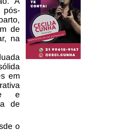
ão. A
 pós-
arto,
ém de
ar, na
aduada
sólida
es em
tiva
de e
ga de
esde o