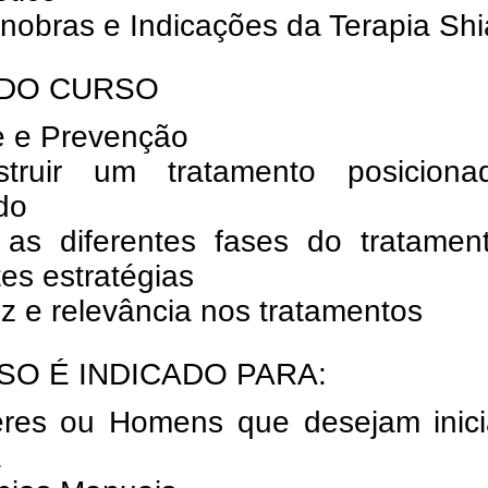
nobras e Indicações da Terapia Shi
DO CURSO
e e Prevenção
truir um tratamento posicion
do
 as diferentes fases do tratamen
tes estratégias
ez e relevância nos tratamentos
SO É INDICADO PARA:
eres ou Homens que desejam inici
a