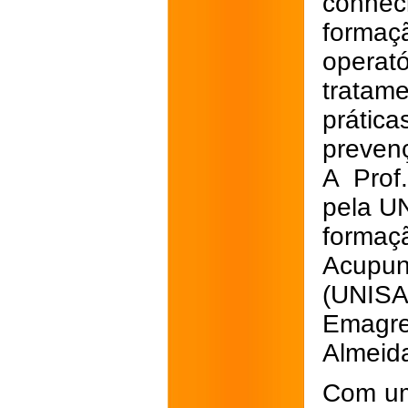
conhec
formaç
operat
tratam
prática
preven
A Prof
pela U
formaç
Acupu
(UNI
Emagre
Almeid
Com um