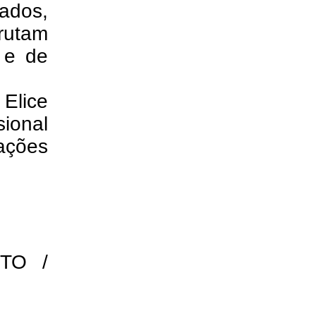
mados,
rutam
a e de
 Elice
ional
ações
TO /