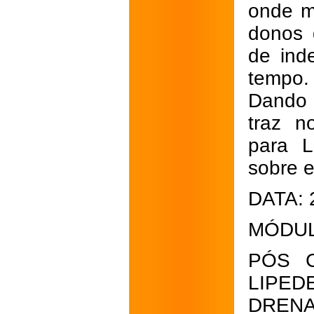
onde m
donos 
de inde
tempo.
Dando c
traz n
para L
sobre 
DATA: 
MÓDUL
PÓS C
LIPED
DRENA