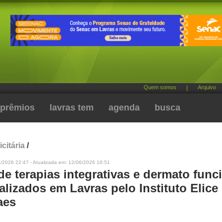
Quem somos
|
Arquivo
prêmios
lavras tem
agenda
busca
citária
/
/2026 22:47 - Atualizada em: 12/06/2026 16:51
e terapias integrativas e dermato func
alizados em Lavras pelo Instituto Elice
aes