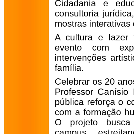
Cidadania e edu
consultoria jurídic
mostras interativas
A cultura e laze
evento com exper
intervenções artíst
família.
Celebrar os 20 anos
Professor Canísio
pública reforça o c
com a formação hu
O projeto busc
campus, estreit