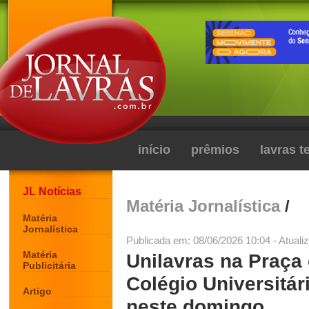
início
prêmios
lavras 
JL Notícias
Matéria Jornalística
/
Matéria
Jornalística
Publicada em: 08/06/2026 10:04 - Atuali
Matéria
Unilavras na Praça
Publicitária
Colégio Universitár
Artigo
neste domingo