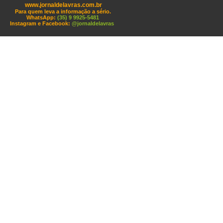
www.jornaldelavras.com.br
Para quem leva a informação a sério.
WhatsApp:
(35) 9 9925-5481
Instagram e Facebook:
@jornaldelavras