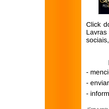
Click d
Lavras
sociais
- menci
- envi
- inform
(Com o envio 