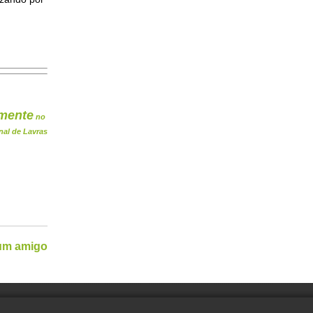
mente
no
nal de Lavras
 um amigo