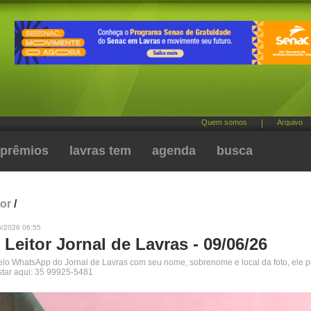
Quem somos
|
Arquivo
prêmios
lavras tem
agenda
busca
tor
/
6/2026 06:55
 Leitor Jornal de Lavras - 09/06/26
pelo WhatsApp do Jornal de Lavras com seu nome, sobrenome e local da foto, ele 
star aqui: 35 99925-5481