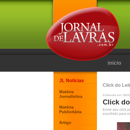
início
JL Notícias
Click do Lei
Matéria
Publicada em: 09/0
Jornalística
Click do
Matéria
Envie seu click 
Publicitária
escolhido para e
Artigo