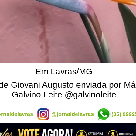
Em Lavras/MG
de Giovani Augusto enviada por Má
Galvino Leite @galvinoleite
rnaldelavras
@jornaldelavras
(35) 9992