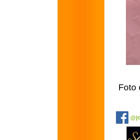
Foto 
.
@jo