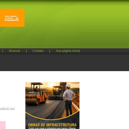
|
Anuncie
|
Contato
|
Sua página inicial
poderá ser