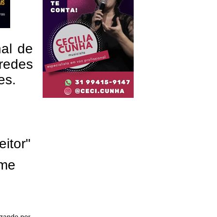
nal de
redes
res.
eitor"
ome
izando por