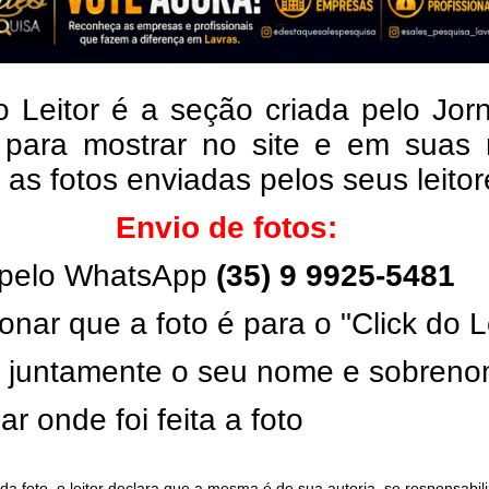
o Leitor é a seção criada pelo Jor
 para mostrar no site e em suas 
, as fotos enviadas pelos seus leito
Envio de fotos:
pelo WhatsApp
(35) 9 9925-5481
onar que a foto é para o "Click do L
ar juntamente o seu nome e sobren
ar onde foi feita a foto
da foto, o leitor declara que a mesma é de sua autoria, se responsabil